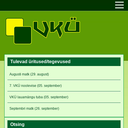
Tulevad üritused/tegevused
Augusti matk (29. august)
7. VKÜ noolevise (05. september)
VKÜ lauamängu tuba (05. september)
Septembri matk (26. september)
Otsing