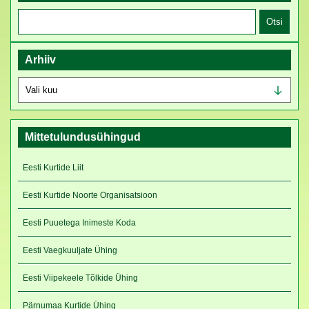
Otsi:
Arhiiv
Arhiiv
Mittetulundusühingud
Eesti Kurtide Liit
Eesti Kurtide Noorte Organisatsioon
Eesti Puuetega Inimeste Koda
Eesti Vaegkuuljate Ühing
Eesti Viipekeele Tõlkide Ühing
Pärnumaa Kurtide Ühing