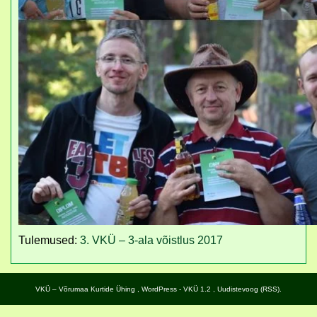
Tulemused:
3. VKÜ – 3-ala võistlus 2017
VKÜ – Võrumaa Kurtide Ühing
,
WordPress
- VKÜ 1.2 ,
Uudistevoog (RSS)
.