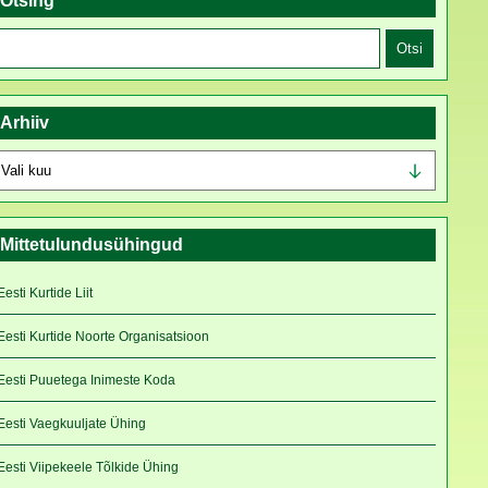
Otsing
tsi:
Arhiiv
rhiiv
Mittetulundusühingud
Eesti Kurtide Liit
Eesti Kurtide Noorte Organisatsioon
Eesti Puuetega Inimeste Koda
Eesti Vaegkuuljate Ühing
Eesti Viipekeele Tõlkide Ühing