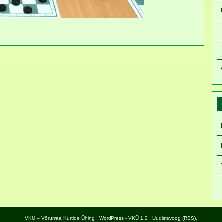
VKÜ – Võrumaa Kurtide Ühing
,
WordPress
- VKÜ 1.2 ,
Uudistevoog (RSS)
.