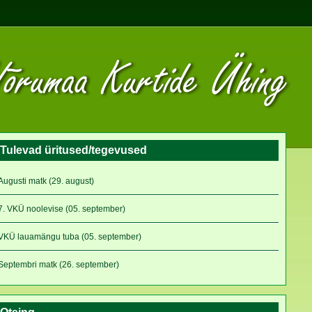
Tulevad üritused/tegevused
Augusti matk (29. august)
7. VKÜ noolevise (05. september)
VKÜ lauamängu tuba (05. september)
Septembri matk (26. september)