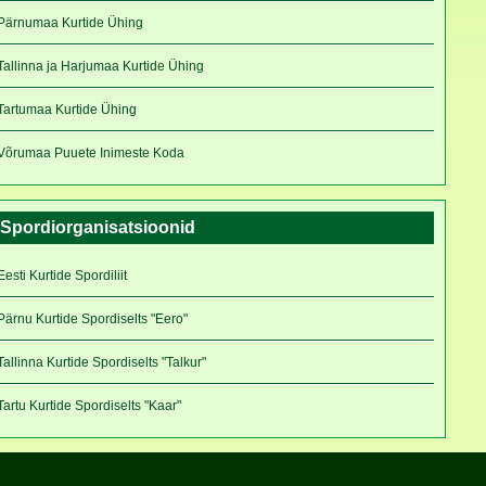
Pärnumaa Kurtide Ühing
Tallinna ja Harjumaa Kurtide Ühing
Tartumaa Kurtide Ühing
Võrumaa Puuete Inimeste Koda
Spordiorganisatsioonid
Eesti Kurtide Spordiliit
Pärnu Kurtide Spordiselts "Eero"
Tallinna Kurtide Spordiselts "Talkur"
Tartu Kurtide Spordiselts "Kaar"