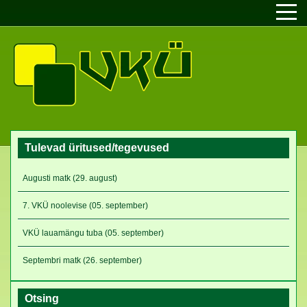
Tulevad üritused/tegevused
Augusti matk (29. august)
7. VKÜ noolevise (05. september)
VKÜ lauamängu tuba (05. september)
Septembri matk (26. september)
Otsing