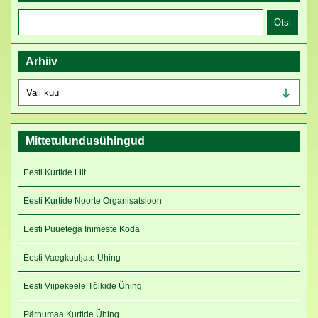
Otsi:
Arhiiv
Arhiiv
Mittetulundusühingud
Eesti Kurtide Liit
Eesti Kurtide Noorte Organisatsioon
Eesti Puuetega Inimeste Koda
Eesti Vaegkuuljate Ühing
Eesti Viipekeele Tõlkide Ühing
Pärnumaa Kurtide Ühing