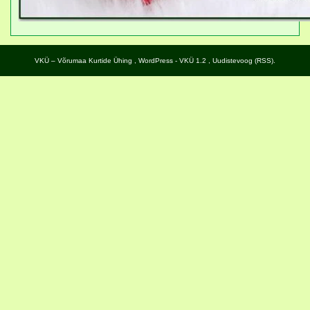
VKÜ – Võrumaa Kurtide Ühing
,
WordPress
- VKÜ 1.2 ,
Uudistevoog (RSS)
.