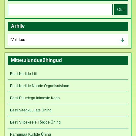
Otsi:
Arhiiv
Arhiiv
Mittetulundusühingud
Eesti Kurtide Liit
Eesti Kurtide Noorte Organisatsioon
Eesti Puuetega Inimeste Koda
Eesti Vaegkuuljate Ühing
Eesti Viipekeele Tõlkide Ühing
Pärnumaa Kurtide Ühing