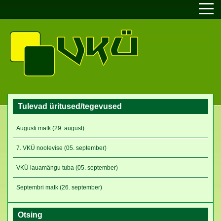
Tulevad üritused/tegevused
Augusti matk (29. august)
7. VKÜ noolevise (05. september)
VKÜ lauamängu tuba (05. september)
Septembri matk (26. september)
Otsing