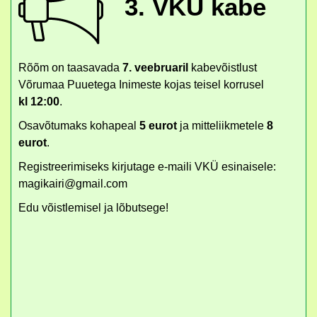
3. VKÜ kabe
Rõõm on taasavada
7. veebruaril
kabevõistlust
Võrumaa Puuetega Inimeste kojas teisel korrusel
kl 12:00
.
Osavõtumaks kohapeal
5 eurot
ja mitteliikmetele
8
eurot
.
Registreerimiseks kirjutage e-maili VKÜ esinaisele:
magikairi@gmail.com
Edu võistlemisel ja lõbutsege!