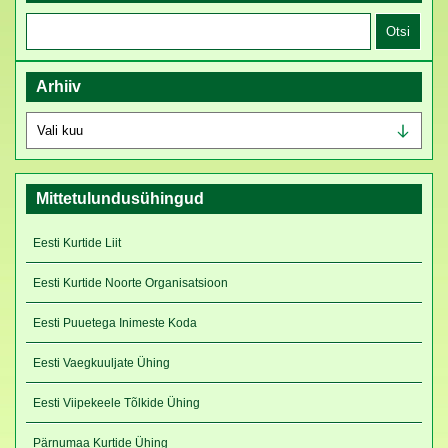
Otsi:
Arhiiv
Arhiiv
Mittetulundusühingud
Eesti Kurtide Liit
Eesti Kurtide Noorte Organisatsioon
Eesti Puuetega Inimeste Koda
Eesti Vaegkuuljate Ühing
Eesti Viipekeele Tõlkide Ühing
Pärnumaa Kurtide Ühing