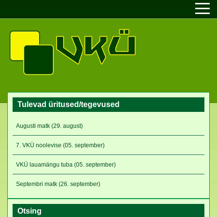
Tulevad üritused/tegevused
Augusti matk (29. august)
7. VKÜ noolevise (05. september)
VKÜ lauamängu tuba (05. september)
Septembri matk (26. september)
Otsing