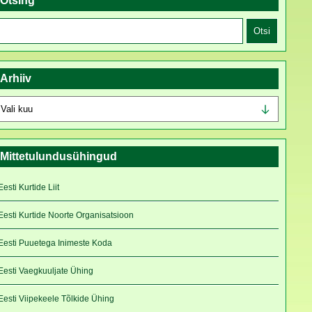
Otsing
tsi:
Arhiiv
rhiiv
Mittetulundusühingud
Eesti Kurtide Liit
Eesti Kurtide Noorte Organisatsioon
Eesti Puuetega Inimeste Koda
Eesti Vaegkuuljate Ühing
Eesti Viipekeele Tõlkide Ühing