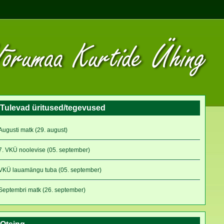
Tulevad üritused/tegevused
Augusti matk (29. august)
7. VKÜ noolevise (05. september)
VKÜ lauamängu tuba (05. september)
Septembri matk (26. september)