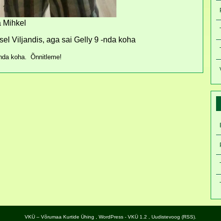
a Mihkel
sel Viljandis, aga sai Gelly 9 -nda koha
nda koha. Õnnitleme!
VKÜ – Võrumaa Kurtide Ühing
,
WordPress
- VKÜ 1.2 ,
Uudistevoog (RSS)
.