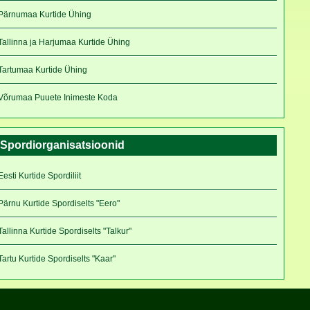
Pärnumaa Kurtide Ühing
Tallinna ja Harjumaa Kurtide Ühing
Tartumaa Kurtide Ühing
Võrumaa Puuete Inimeste Koda
Spordiorganisatsioonid
Eesti Kurtide Spordiliit
Pärnu Kurtide Spordiselts "Eero"
Tallinna Kurtide Spordiselts "Talkur"
Tartu Kurtide Spordiselts "Kaar"