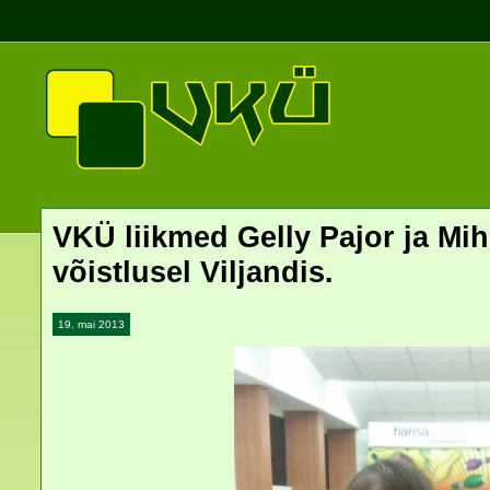
VKÜ liikmed Gelly Pajor ja Mi
võistlusel Viljandis.
19. mai 2013