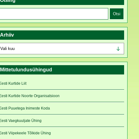
Otsing
tsi:
Arhiiv
rhiiv
Mittetulundusühingud
Eesti Kurtide Liit
Eesti Kurtide Noorte Organisatsioon
Eesti Puuetega Inimeste Koda
Eesti Vaegkuuljate Ühing
Eesti Viipekeele Tõlkide Ühing