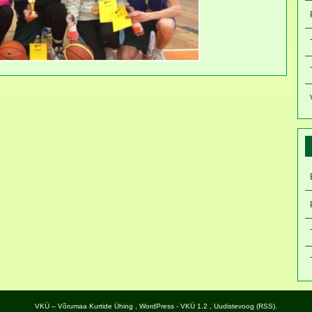
VKÜ – Võrumaa Kurtide Ühing
,
WordPress
- VKÜ 1.2 ,
Uudistevoog (RSS)
.