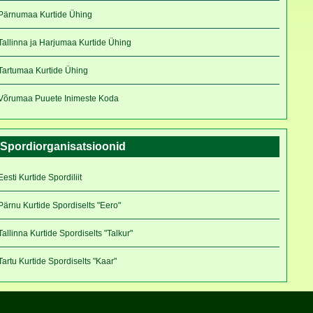
Pärnumaa Kurtide Ühing
Tallinna ja Harjumaa Kurtide Ühing
Tartumaa Kurtide Ühing
Võrumaa Puuete Inimeste Koda
Spordiorganisatsioonid
Eesti Kurtide Spordiliit
Pärnu Kurtide Spordiselts "Eero"
Tallinna Kurtide Spordiselts "Talkur"
Tartu Kurtide Spordiselts "Kaar"