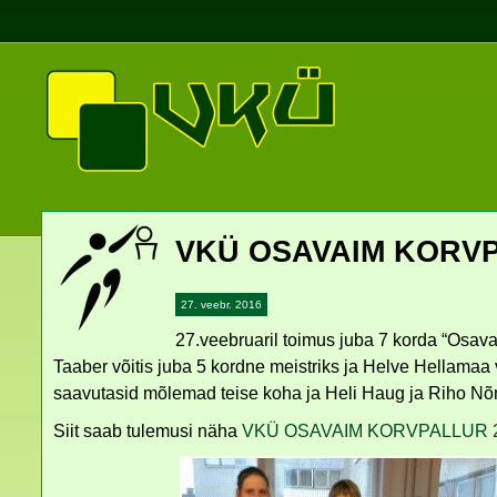
VKÜ OSAVAIM KORV
27. veebr. 2016
27.veebruaril toimus juba 7 korda “Osavai
Taaber võitis juba 5 kordne meistriks ja Helve Hellamaa 
saavutasid mõlemad teise koha ja Heli Haug ja Riho N
Siit saab tulemusi näha
VKÜ OSAVAIM KORVPALLUR 