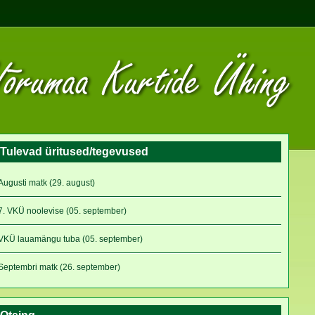
Tulevad üritused/tegevused
Augusti matk (29. august)
7. VKÜ noolevise (05. september)
VKÜ lauamängu tuba (05. september)
Septembri matk (26. september)