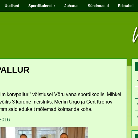
Uudised
Spordikalender
Juhatus
Sündmused
Edetabel
PALLUR
m korvpalluri” võistlusel Võru vana spordikoolis. Mihkel
võitis 3 kordne meistriks. Merlin Urgo ja Gert Krehov
õmm said edukalt mõlemad kolmanda koha.
2016