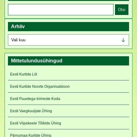
Otsi:
Arhiiv
Arhiiv
Mittetulundusühingud
Eesti Kurtide Liit
Eesti Kurtide Noorte Organisatsioon
Eesti Puuetega Inimeste Koda
Eesti Vaegkuuljate Ühing
Eesti Viipekeele Tõlkide Ühing
Pärnumaa Kurtide Ühing