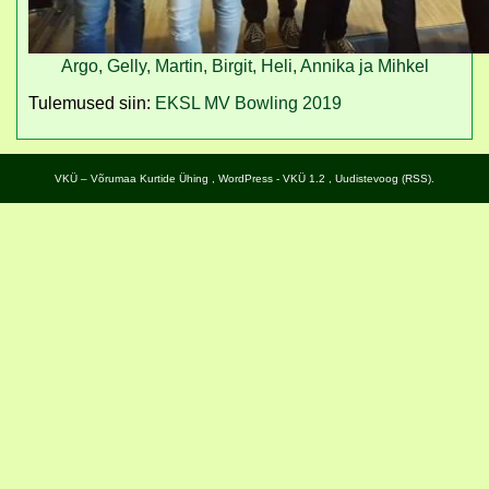
Argo, Gelly, Martin, Birgit, Heli, Annika ja Mihkel
Tulemused siin:
EKSL MV Bowling 2019
VKÜ – Võrumaa Kurtide Ühing
,
WordPress
- VKÜ 1.2 ,
Uudistevoog (RSS)
.