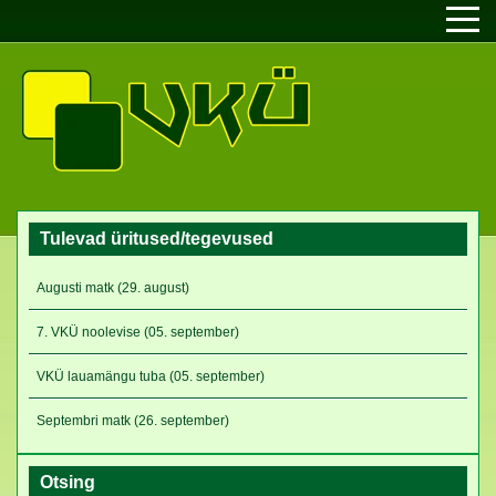
Tulevad üritused/tegevused
Augusti matk (29. august)
7. VKÜ noolevise (05. september)
VKÜ lauamängu tuba (05. september)
Septembri matk (26. september)
Otsing